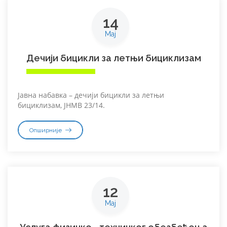
14
Мај
Дечији бицикли за летњи бициклизам
Јавна набавка – дечији бицикли за летњи
бициклизам, ЈНМВ 23/14.
Опширније
12
Мај