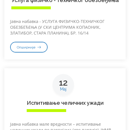
Услуга физичко - техничког обезбеђења
Јавна набавка - УСЛУГА ФИЗИЧКО-ТЕХНИЧКОГ
ОБЕЗБЕЂЕЊА (У СКИ ЦЕНТРИМА КОПАОНИК,
ЗЛАТИБОР, СТАРА ПЛАНИНА), БР. 16/14
Опширније
12
Мај
Испитивање челичних ужади
Јавна набавка мале вредности – испитивање
челичних ужади по партијама (две партије), ЈНМВ