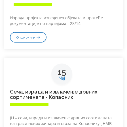
Израда пројекта изведенех објеката и пратеће
документације по партијама - 28/14.
Опширније
15
Мај
Сеча, израда и извлачење дрвних
сортимената - Копаоник
ЈН – сеча, израда и извлачење дрвних сортимената
на траси нових жичара и стаза на Копаонику, ЈНМВ