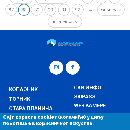
…
87
88
89
90
91
92
следећа >
последња >>
СКИ ИНФО
КОПАОНИК
SKIPASS
ТОРНИК
WEB КАМЕРЕ
СТАРА ПЛАНИНА
ТЕМПЕРАТУРА
Сајт користи cookies (колачиће) у циљу
КОМПАНИЈА
побољшања корисничког искуства.
ВЕСТИ