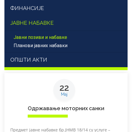
ФИНАНСИЈЕ
ЈАВНЕ НАБАВКЕ
Јавни позиви и набавке
Планови јавних набавки
ОПШТИ АКТИ
22
Мај
Одржавање моторних санки
Предмет јавне набавке бр.ЈНМВ 18/14 су услуге –