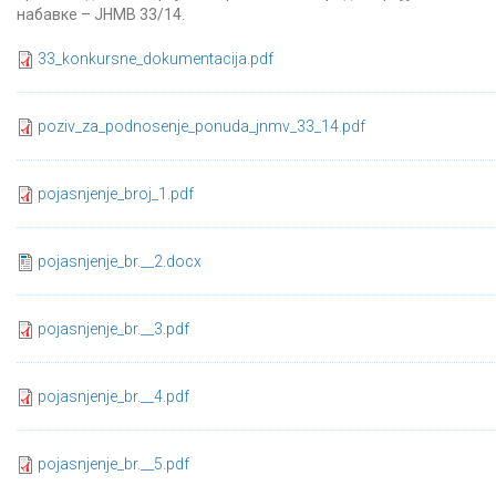
набавке – ЈНМВ 33/14.
33_konkursne_dokumentacija.pdf
poziv_za_podnosenje_ponuda_jnmv_33_14.pdf
pojasnjenje_broj_1.pdf
pojasnjenje_br.__2.docx
pojasnjenje_br.__3.pdf
pojasnjenje_br.__4.pdf
pojasnjenje_br.__5.pdf