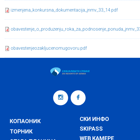
izmenjena_konkursna_dokumentacija_jnmv_33_14.pdf
obavestenje_o_produzenju_roka_za_podnosenje_ponuda_jnmv_3
obavestenjeozakljucenomugovoru.pdf
СКИ ИНФО
КОПАОНИК
SKIPASS
ТОРНИК
WEB КАМЕРЕ