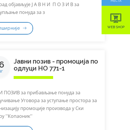
МЕСТА
ад објављује Ј А В Н И П О З И В за
упљање понуда за з
WEB SHOP
пширније
Јавни позив - промоција по
6
одлуци НО 771-1
вг
И ПОЗИВ за прибављање понуда за
учивање Уговора за уступање простора за
низацију промоције производа у Ски
ру ''Копаоник''