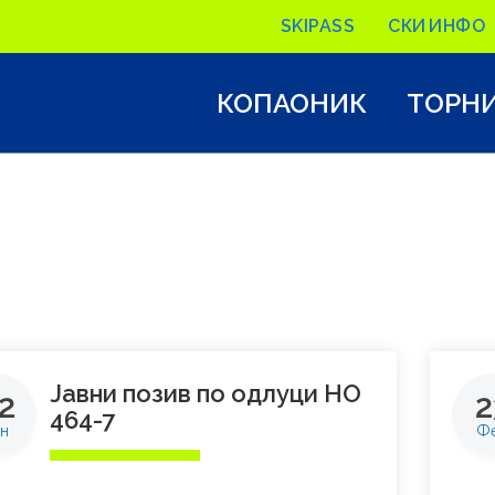
SKIPASS
СКИ ИНФО
КОПАОНИК
ТОРН
Јавни позив по одлуци НО
2
2
464-7
н
Ф