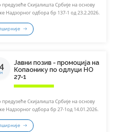
о предузеће Скијалишта Србије на основу
ке Надзорног одбора бр 137-1 од 23.2.2026.
пширније
Јавни позив - промоција на
4
Копаонику по одлуци НО
ан
27-1
о предузеће Скијалишта Србије на основу
ке Надзорног одбора бр 27-1од 14.01.2026.
пширније