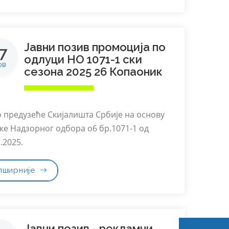
Јавни позив промоција по
7
одлуци НО 1071-1 ски
ов
сезона 2025 26 Копаоник
о предузеће Скијалишта Србије на основу
ке Надзорног одбора о6 бр.1071-1 од
.2025.
пширније
Јавни позив - рекламни