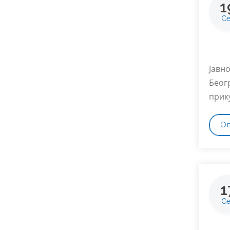
1
С
Јавн
Беогр
прик
О
1
С