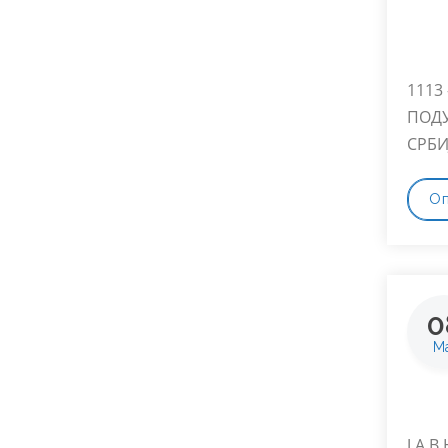
1113
ПОДУ
СРБИ
О
0
Ма
Ј А В