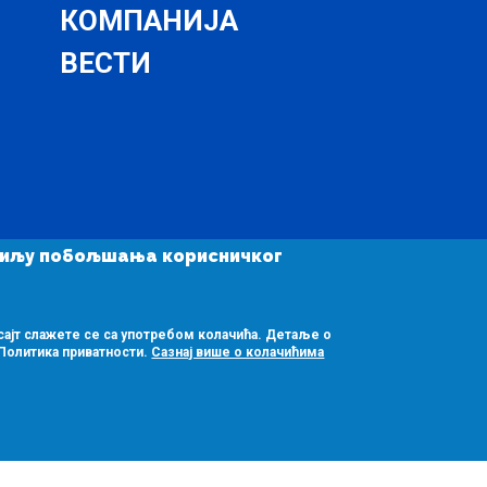
КОМПАНИЈА
ВЕСТИ
у циљу побољшања корисничког
|
Обавештење о приватности
|
Подешавање колачића
сајт слажете се са употребом колачића. Детаље о
Политика приватности.
Сазнај више о колачићима