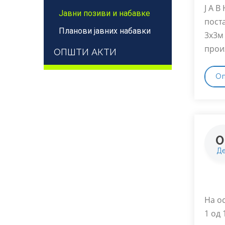
Ј А В
Јавни позиви и набавке
пост
Планови јавних набавки
3x3м
прои
ОПШТИ АКТИ
О
0
Д
На о
1 од 