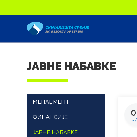
Скип то маин content
ЈАВНЕ НАБАВКЕ
МЕНАЏМЕНТ
0
ФИНАНСИЈЕ
Ју
ЈАВНЕ НАБАВКЕ