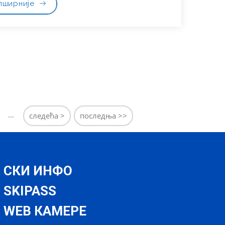
пширније
…
следећа >
последња >>
СКИ ИНФО
SKIPASS
WEB КАМЕРЕ