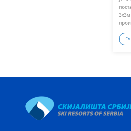
пост
3x3м
прои
О
Ст