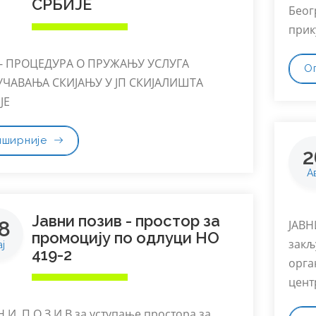
СРБИЈЕ
Беогр
прик
 - ПРОЦЕДУРА О ПРУЖАЊУ УСЛУГА
О
ЧАВАЊА СКИЈАЊУ У ЈП СКИЈАЛИШТА
ЈЕ
пширније
2
А
Јавни позив - простор за
8
ЈАВН
промоцију по одлуци НО
закљ
ј
419-2
орга
цент
 Н И П О З И В за уступање простора за