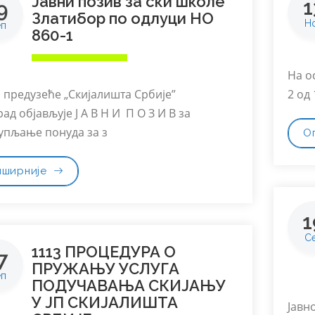
Јавни позив за ски школе
1
9
Златибор по одлуци НО
Н
еп
860-1
На о
о предузеће „Скијалишта Србије”
2 од 
ад објављује Ј А В Н И П О З И В за
упљање понуда за з
О
пширније
1
С
1113 ПРОЦЕДУРА О
7
ПРУЖАЊУ УСЛУГА
еп
ПОДУЧАВАЊА СКИЈАЊУ
У ЈП СКИЈАЛИШТА
Јавн