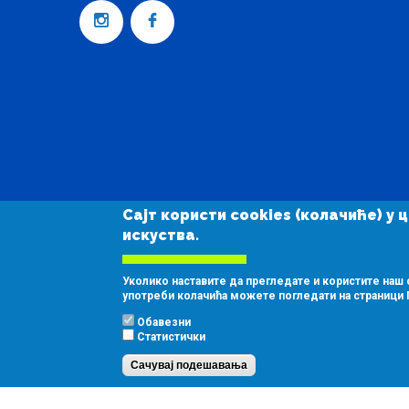
Сајт користи cookies (колачиће) 
искуства.
Copyright © 2026
Скијалишта Србије д.о.о. Београд
Уколико наставите да прегледате и користите наш 
употреби колачића можете погледати на страници 
Обавезни
Статистички
Сачувај подешавања