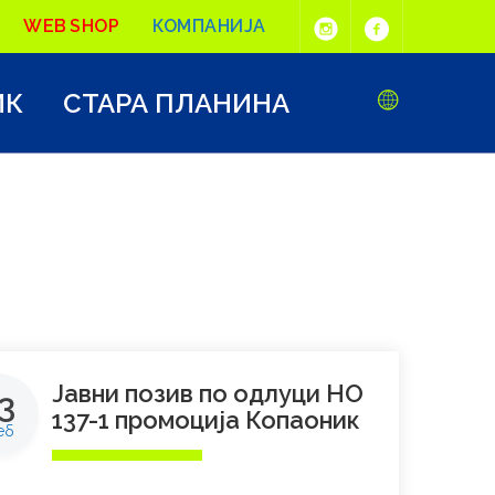
WEB SHOP
КОМПАНИЈА
ИК
СТАРА ПЛАНИНА
Јавни позив по одлуци НО
3
137-1 промоција Копаоник
еб