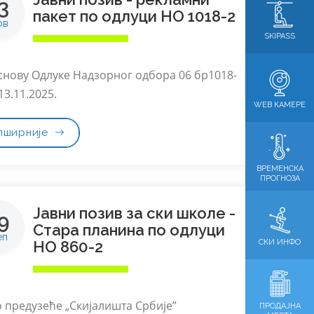
3
пакет по одлуци НО 1018-2
ов
SKIPASS
снову Одлуке Надзорног одбора 06 бр1018-
13.11.2025.
WEB КАМЕРЕ
пширније
ВРЕМЕНСКА
ПРОГНОЗА
Јавни позив за ски школе -
9
Стара планина по одлуци
еп
СКИ ИНФО
НО 860-2
о предузеће „Скијалишта Србије”
ПРОДАЈНА