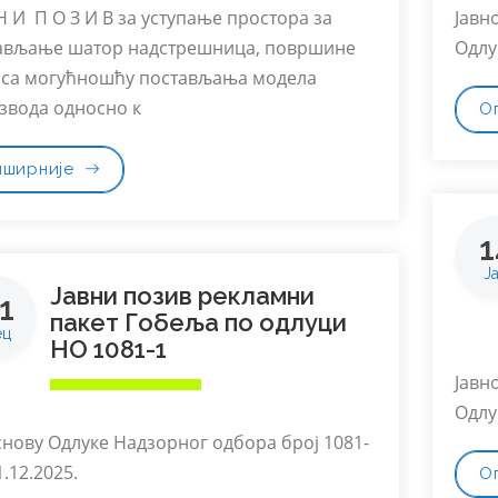
 Н И П О З И В за уступање простора за
Јавн
ављање шатор надстрешница, површине
Одлу
 са могућношћу постављања модела
звода односно к
О
пширније
1
Ј
Јавни позив рекламни
1
пакет Гобеља по одлуци
ец
НО 1081-1
Јавн
Одлу
снову Одлуке Надзорног одбора број 1081-
1.12.2025.
О