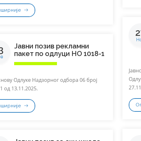
пширније
2
Н
Јавни позив рекламни
3
пакет по одлуци НО 1018-1
ов
Јавн
Одлу
снову Одлуке Надзорног одбора 06 број
27.11
1 од 13.11.2025.
О
пширније