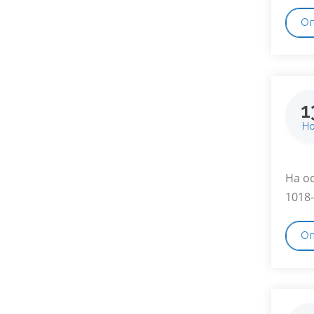
О
1
Н
На о
1018-
О