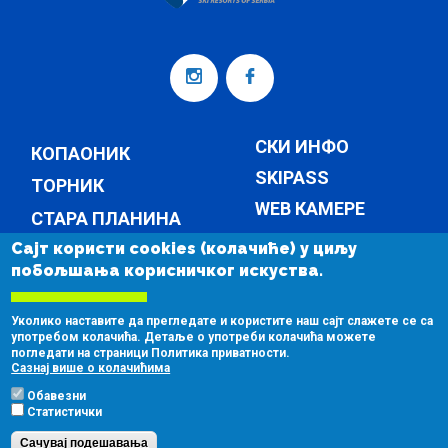
СКИ ИНФО
КОПАОНИК
SKIPASS
ТОРНИК
WEB КАМЕРЕ
СТАРА ПЛАНИНА
ТЕМПЕРАТУРА
Сајт користи cookies (колачиће) у циљу
КОМПАНИЈА
побољшања корисничког искуства.
ВЕСТИ
КОМПАНИЈА
Уколико наставите да прегледате и користите наш сајт слажете се са
КОНТАКТ
употребом колачића. Детаље о употреби колачића можете
погледати на страници Политика приватности.
ЈАВНЕ НАБАВКЕ
Сазнај више о колачићима
Обавезни
Статистички
Сачувај подешавања