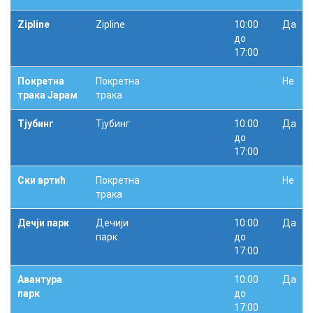
Zipline
Zipline
10:00
Да
до
17:00
Покретна
Покретна
Не
трака Јарам
трака
Тјубинг
Тјубинг
10:00
Да
до
17:00
Ски вртић
Покретна
Не
трака
Дечји парк
Дечији
10:00
Да
парк
до
17:00
Авантура
10:00
Да
парк
до
17:00