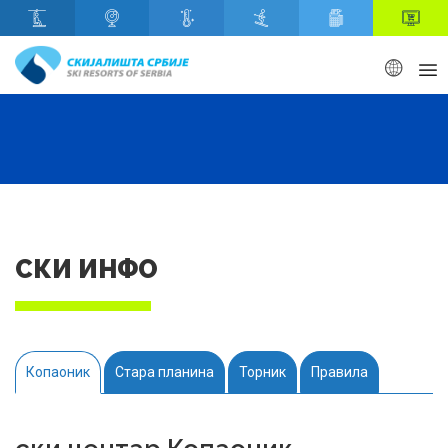
Скип то маин content
СКИ ИНФО
Копаоник
Стара планина
Торник
Правила