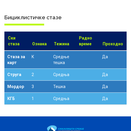
Бициклистичке стазе
Ски
Радно
стаза
Ознака
Тежина
време
Проходно
Стаза за
К
Средње
Да
карт
тешка
Струга
2
Средња
Да
Мордор
3
Тешка
Да
КГБ
1
Средња
Да