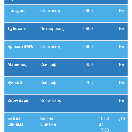
Гвоздац
Шестосед
1 800
Не
Дубока 2
Четворосед
1 800
Не
Крчмар BMW
Шестосед
1 800
Не
Машинац
Ски лифт
450
Не
Вучак 2
Ски лифт
706
Не
Snow парк
Snow парк
Не
Боб на
Боб на
10:00
Да
шинама
шинама
до
17:00