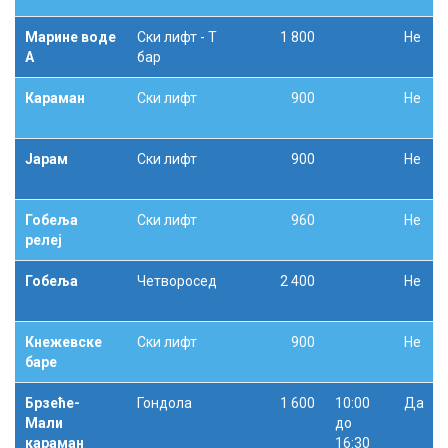
Марине воде
Ски лифт - Т
1 800
Не
А
бар
Караман
Ски лифт
900
Не
Јарам
Ски лифт
900
Не
Гобеља
Ски лифт
960
Не
релеј
Гобеља
Четворосед
2 400
Не
Кнежевске
Ски лифт
900
Не
баре
Брзеће-
Гондола
1 600
10:00
Да
Мали
до
караман
16:30