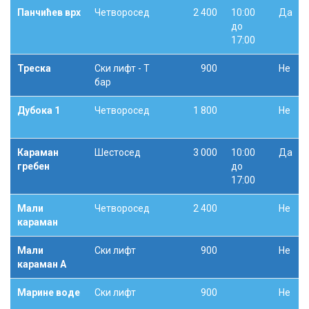
Панчићев врх
Четворосед
2 400
10:00
Да
до
17:00
Треска
Ски лифт - Т
900
Не
бар
Дубока 1
Четворосед
1 800
Не
Караман
Шестосед
3 000
10:00
Да
гребен
до
17:00
Мали
Четворосед
2 400
Не
караман
Мали
Ски лифт
900
Не
караман А
Марине воде
Ски лифт
900
Не