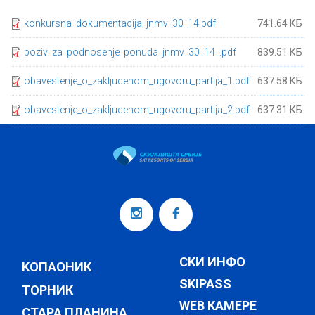
konkursna_dokumentacija_jnmv_30_14.pdf
741.64 КБ
poziv_za_podnosenje_ponuda_jnmv_30_14_.pdf
839.51 КБ
obavestenje_o_zakljucenom_ugovoru_partija_1.pdf
637.58 КБ
obavestenje_o_zakljucenom_ugovoru_partija_2.pdf
637.31 КБ
СКИ ИНФО
КОПАОНИК
SKIPASS
ТОРНИК
WEB КАМЕРЕ
СТАРА ПЛАНИНА