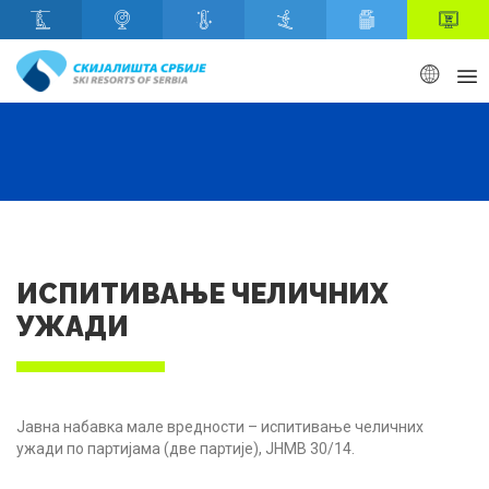
Скип то маин content
ИСПИТИВАЊЕ ЧЕЛИЧНИХ
УЖАДИ
Јавна набавка мале вредности – испитивање челичних
ужади по партијама (две партије), ЈНМВ 30/14.