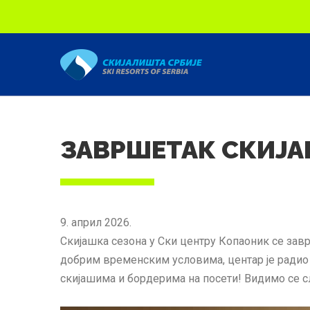
Скип то маин content
ЗАВРШЕТАК СКИЈА
9. април 2026.
Скијашка сезона у Ски центру Копаоник се завр
добрим временским условима, центар је радио 
скијашима и бордерима на посети! Видимо се 