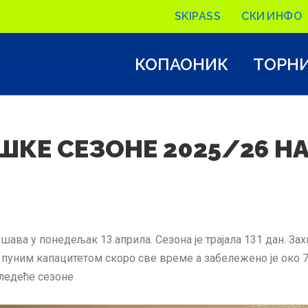
SKIPASS
СКИ ИНФО
КОПАОНИК
ТОРН
ШКЕ СЕЗОНЕ 2025/26 Н
шава у понедељак 13.априла. Сезона је трајала 131 дан. 
пуним капацитетом скоро све време а забележено је око 7
следеће сезоне