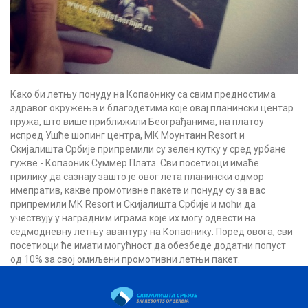
Како би летњу понуду на Копаонику са свим предностима
здравог окружења и благодетима које овај планински центар
пружа, што више приближили Београђанима, на платоу
испред Ушће шопинг центра, МК Моунтаин Resort и
Скијалишта Србије припремили су зелен кутку у сред урбане
гужве - Копаоник Суммер Платз. Сви посетиоци имаће
прилику да сазнају зашто је овог лета планински одмор
имепратив, какве промотивне пакете и понуду су за вас
припремили МК Resort и Скијалишта Србије и моћи да
учествују у наградним играма које их могу одвести на
седмодневну летњу авантуру на Копаонику. Поред овога, сви
посетиоци ће имати могућност да обезбеде додатни попуст
од 10% за свој омиљени промотивни летњи пакет.