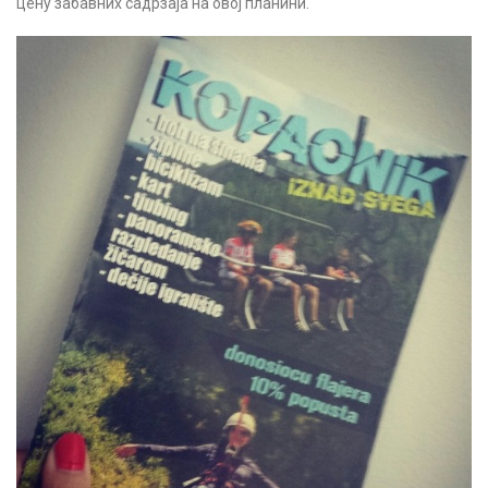
цену забавних садрзаја на овој планини.