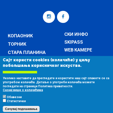
СКИ ИНФО
КОПАОНИК
SKIPASS
ТОРНИК
WEB КАМЕРЕ
СТАРА ПЛАНИНА
ТЕМПЕРАТУРА
Сајт користи cookies (колачиће) у циљу
КОМПАНИЈА
побољшања корисничког искуства.
ВЕСТИ
КОМПАНИЈА
Уколико наставите да прегледате и користите наш сајт слажете се са
КОНТАКТ
употребом колачића. Детаље о употреби колачића можете
погледати на страници Политика приватности.
ЈАВНЕ НАБАВКЕ
Сазнај више о колачићима
Обавезни
Статистички
Сачувај подешавања