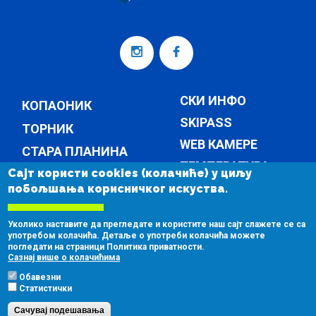
СКИ ИНФО
КОПАОНИК
SKIPASS
ТОРНИК
WEB КАМЕРЕ
СТАРА ПЛАНИНА
ТЕМПЕРАТУРА
Сајт користи cookies (колачиће) у циљу
КОМПАНИЈА
побољшања корисничког искуства.
ВЕСТИ
КОМПАНИЈА
Уколико наставите да прегледате и користите наш сајт слажете се са
КОНТАКТ
употребом колачића. Детаље о употреби колачића можете
погледати на страници Политика приватности.
ЈАВНЕ НАБАВКЕ
Сазнај више о колачићима
Обавезни
Статистички
Сачувај подешавања