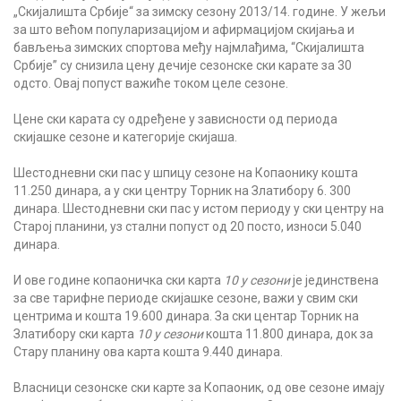
„Скијалишта Србије“ за зимску сезону 2013/14. године. У жељи
за што већом популаризацијом и афирмацијом скијања и
бављења зимских спортова међу најмлађима, “Скијалишта
Србије” су снизила цену дечије сезонске ски карате за 30
одсто. Овај попуст важиће током целе сезоне.
Цене ски карата су одређене у зависности од периода
скијашке сезоне и категорије скијаша.
Шестодневни ски пас у шпицу сезоне на Копаонику кошта
11.250 динара, а у ски центру Торник на Златибору 6. 300
динара. Шестодневни ски пас у истом периоду у ски центру на
Старој планини, уз стални попуст од 20 посто, износи 5.040
динара.
И ове године копаоничка ски карта
10 у сезони
је јединствена
за све тарифне периоде скијашке сезоне, важи у свим ски
центрима и кошта 19.600 динара. За ски центар Торник на
Златибору ски карта
10 у сезони
кошта 11.800 динара, док за
Стару планину ова карта кошта 9.440 динара.
Власници сезонске ски карте за Копаоник, од ове сезоне имају