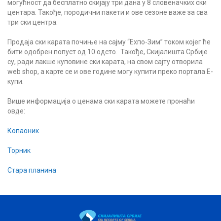
могућност да бесплатно скијају три дана у 8 словеначких ски
центара. Такође, породични пакети и ове сезоне важе за сва
три ски центра.
Продаја ски карата почиње на сајму “Еxпо-Зим” током којег ће
бити одобрен попуст од 10 одсто. Такође, Скијалишта Србије
су, ради лакше куповине ски карата, на свом сајту отворила
web shop, а карте се и ове године могу купити преко портала Е-
купи.
Више информација о ценама ски карата можете пронаћи
овде:
Копаоник
Торник
Стара планина