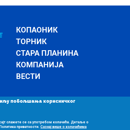
КОПАОНИК
ТОРНИК
СТАРА ПЛАНИНА
КОМПАНИЈА
ВЕСТИ
у циљу побољшања корисничког
сајт слажете се са употребом колачића. Детаље о
Политика приватности.
Сазнај више о колачићима