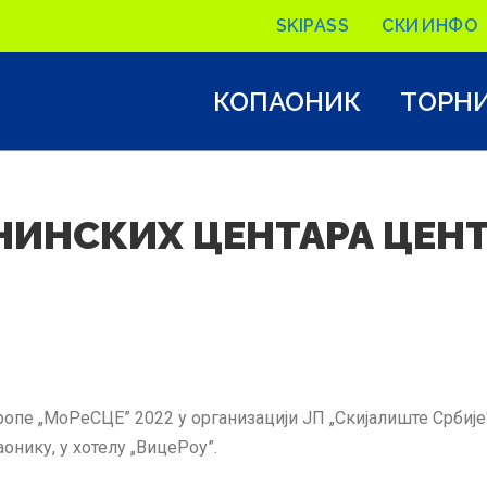
SKIPASS
СКИ ИНФО
КОПАОНИК
ТОРН
НИНСКИХ ЦЕНТАРА ЦЕНТ
пе „МоРеСЦЕ” 2022 у организацији ЈП „Скијалиште Србије“ 
паонику, у хотелу „ВицеРоy”.