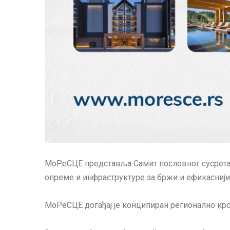
МоРеСЦЕ представља Самит пословног сусрета д
опреме и инфраструктуре за бржи и ефикаснији 
МоРеСЦЕ догађај је конципиран регионално кро