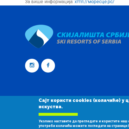
За више информација:
хттп://моресце.рс/
Сајт користи cookies (колачиће) 
искуства.
Уколико наставите да прегледате и користите наш 
употреби колачића можете погледати на страници 