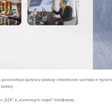
оносилаца одлука у развоју планинских центара и туристи
развој.
з „Б2Б“ и „кноwледге схаре“ платформу.