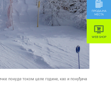
ПРОДАЈНА
МЕСТА
WEB SHOP
чке понуде током целе године, као и понуђача