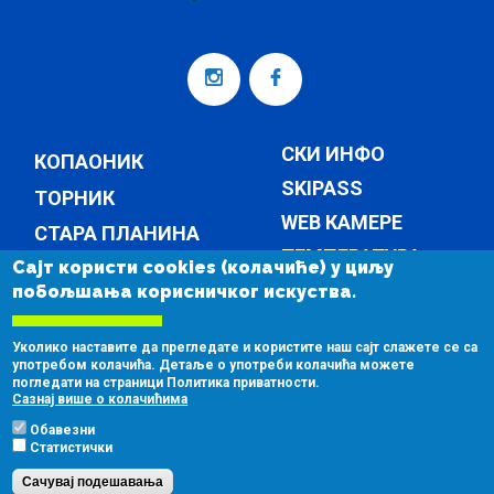
СКИ ИНФО
КОПАОНИК
SKIPASS
ТОРНИК
WEB КАМЕРЕ
СТАРА ПЛАНИНА
ТЕМПЕРАТУРА
Сајт користи cookies (колачиће) у циљу
КОМПАНИЈА
побољшања корисничког искуства.
ВЕСТИ
КОМПАНИЈА
Уколико наставите да прегледате и користите наш сајт слажете се са
КОНТАКТ
употребом колачића. Детаље о употреби колачића можете
погледати на страници Политика приватности.
ЈАВНЕ НАБАВКЕ
Сазнај више о колачићима
Обавезни
Статистички
Сачувај подешавања