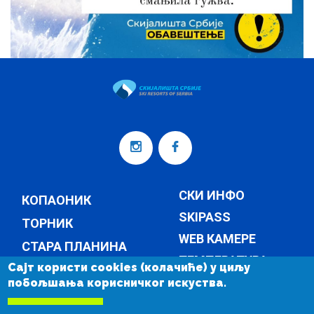
СКИ ИНФО
КОПАОНИК
SKIPASS
ТОРНИК
WEB КАМЕРЕ
СТАРА ПЛАНИНА
ТЕМПЕРАТУРА
Сајт користи cookies (колачиће) у циљу
КОМПАНИЈА
побољшања корисничког искуства.
ВЕСТИ
КОМПАНИЈА