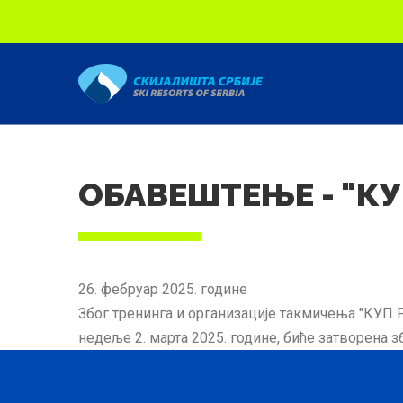
Скип то маин content
ОБАВЕШТЕЊЕ - "КУ
26. фебруар 2025. године
Због тренинга и организације такмичења "КУП РА
недеље 2. марта 2025. године, биће затворена