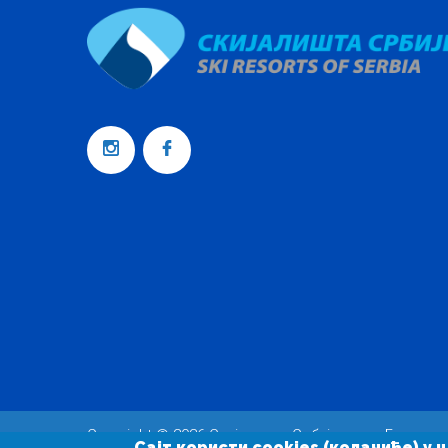
Copyright © 2026
Скијалишта Србије д.о.о. Београд
Сајт користи cookies (колачиће) 