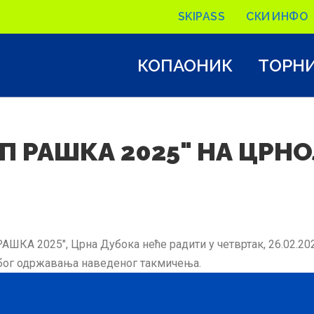
SKIPASS
СКИ ИНФО
КОПАОНИК
ТОРН
П РАШКА 2025" НА ЦРН
ШКА 2025", Црна Дубока неће радити у четвртак, 26.02.2025
 због одржавања наведеног такмичења.