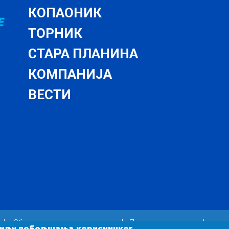
КОПАОНИК
ТОРНИК
СТАРА ПЛАНИНА
КОМПАНИЈА
ВЕСТИ
|
Обавештење о приватности
|
Подешавање колачића
у циљу побољшања корисничког