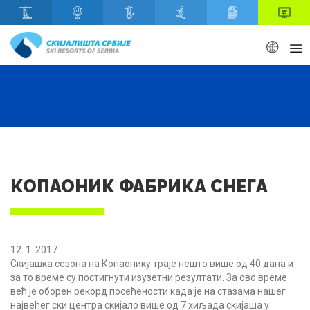
Скип то маин content
КОПАОНИК ФАБРИКА СНЕГА
12. 1. 2017.
Скијашка сезона на Копаонику траје нешто више од 40 дана и
за то време су постигнути изузетни резултати. За ово време
већ је оборен рекорд посећености када је на стазама нашег
највећег ски центра скијало више од 7 хиљада скијаша у