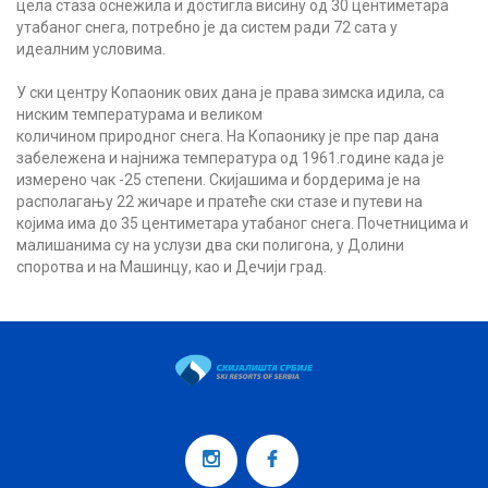
цела стаза оснежила и достигла висину од 30 центиметара
утабаног снега, потребно је да систем ради 72 сата у
идеалним условима.
У ски центру Копаоник ових дана је права зимска идила, са
ниским температурама и великом
количином природног снега. На Копаонику је пре пар дана
забележена и најнижа температура од 1961.године када је
измерено чак -25 степени. Скијашима и бордерима је на
располагању 22 жичаре и пратеће ски стазе и путеви на
којима има до 35 центиметара утабаног снега. Почетницима и
малишанима су на услузи два ски полигона, у Долини
споротва и на Машинцу, као и Дечији град.