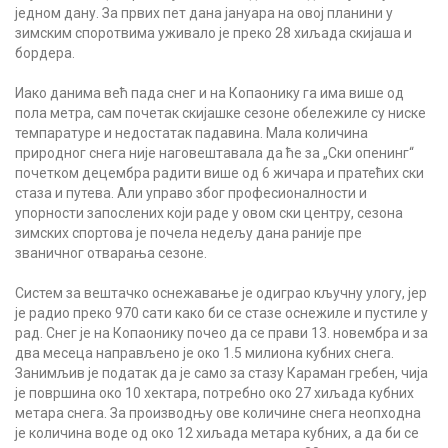
једном дану. За првих пет дана јануара на овој планини у
зимским споротвима уживало је преко 28 хиљада скијаша и
бордера.
Иако данима већ пада снег и на Копаонику га има више од
пола метра, сам почетак скијашке сезоне обележиле су ниске
темпаратуре и недостатак падавина. Мала количина
природног снега није наговештавала да ће за „Ски опенинг“
почетком децембра радити више од 6 жичара и пратећих ски
стаза и путева. Али управо због професионалности и
упорности запослених који раде у овом ски центру, сезона
зимских спортова је почела недељу дана раније пре
званичног отварања сезоне.
Систем за вештачко оснежавање је одиграо кључну улогу, јер
је радио преко 970 сати како би се стазе оснежиле и пустиле у
рад. Снег је на Копаонику почео да се прави 13. новембра и за
два месеца направљено је око 1.5 милиона кубних снега.
Занимљив је податак да је само за стазу Караман гребен, чија
је површина око 10 хектара, потребно око 27 хиљада кубних
метара снега. За производњу ове количине снега неопходна
је количина воде од око 12 хиљада метара кубних, а да би се