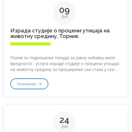
09
Јул
Израда студије о процени утицаја на
животну средину, Торник
Позив за подношење понуда за јавну набавку мале
вредности - услуга израде студије о процени утицаја
на животну средину за проширење ски стаза у ски...
Опширније
24
Јун