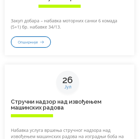
Закуп добара – набавка моторних санки 6 комада
(5+1) бр. набавке 34/13.
Опширније
26
Јул
Стручни надзор над извођењем
машинских радова
Набавка услуга вршења стручног надзора над
извођењем машинских радова на изградњи боба на