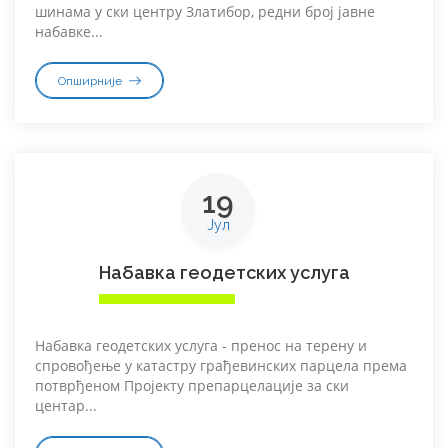
шинама у ски центру Златибор, редни број јавне
набавке...
Опширније
19
Јул
Набавка геодетских услуга
Набавка геодетских услуга - пренос на терену и
спровођење у катастру грађевинских парцела према
потврђеном Пројекту препарцелације за ски
центар...