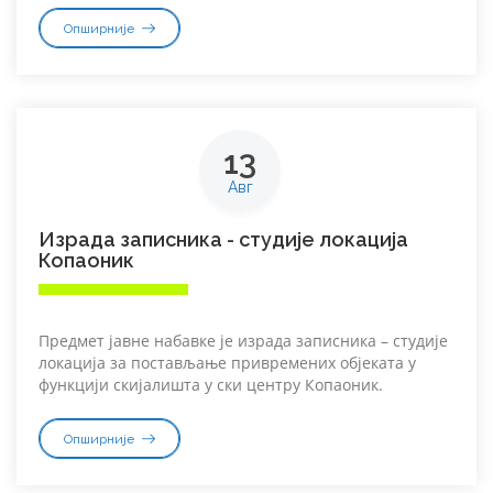
Опширније
13
Авг
Израда записника - студије локација
Копаоник
Предмет јавне набавке је израда записника – студије
локација за постављање привремених објеката у
функцији скијалишта у ски центру Копаоник.
Опширније