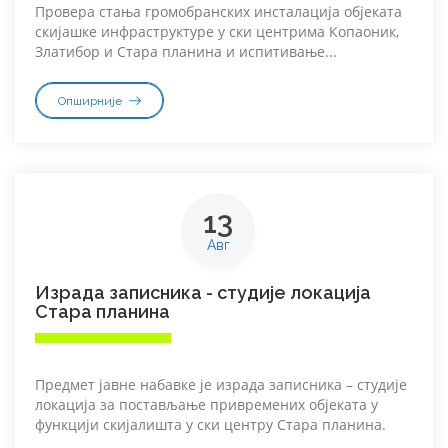
Провера стања громобранских инсталација објеката
скијашке инфраструктуре у ски центрима Копаоник,
Златибор и Стара планина и испитивање...
Опширније
13
Авг
Израда записника - студије локација
Стара планина
Предмет јавне набавке је израда записника – студије
локација за постављање привремених објеката у
функцији скијалишта у ски центру Стара планина.