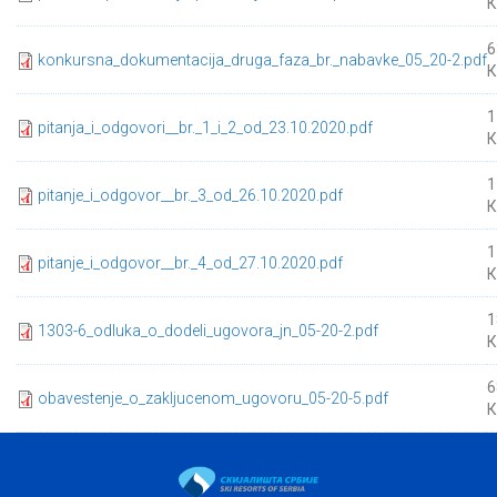
К
6
konkursna_dokumentacija_druga_faza_br._nabavke_05_20-2.pdf
К
1
pitanja_i_odgovori__br._1_i_2_od_23.10.2020.pdf
К
1
pitanje_i_odgovor__br._3_od_26.10.2020.pdf
К
1
pitanje_i_odgovor__br._4_od_27.10.2020.pdf
К
1
1303-6_odluka_o_dodeli_ugovora_jn_05-20-2.pdf
К
6
obavestenje_o_zakljucenom_ugovoru_05-20-5.pdf
К