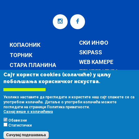
СКИ ИНФО
КОПАОНИК
SKIPASS
ТОРНИК
WEB КАМЕРЕ
СТАРА ПЛАНИНА
ТЕМПЕРАТУРА
Сајт користи cookies (колачиће) у циљу
КОМПАНИЈА
побољшања корисничког искуства.
ВЕСТИ
КОМПАНИЈА
Уколико наставите да прегледате и користите наш сајт слажете се са
КОНТАКТ
употребом колачића. Детаље о употреби колачића можете
погледати на страници Политика приватности.
ЈАВНЕ НАБАВКЕ
Сазнај више о колачићима
Обавезни
Статистички
Сачувај подешавања