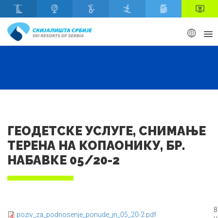
Скип то маин content
ГЕОДЕТСКЕ УСЛУГЕ, СНИМАЊЕ
ТЕРЕНА НА КОПАОНИКУ, БР.
НАБАВКЕ 05/20-2
8
poziv_za_podnosenje_ponude_jn_05_20-2.pdf