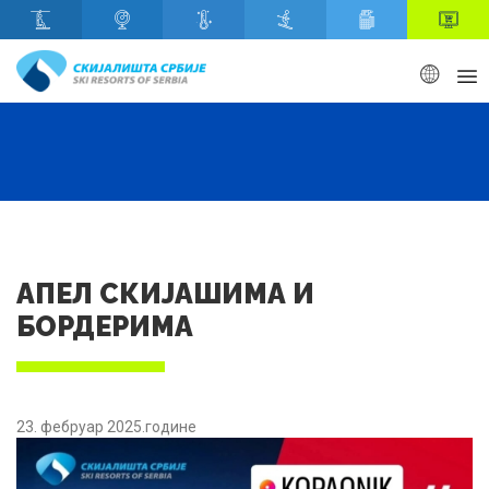
Скип то маин content
АПЕЛ СКИЈАШИМА И
БОРДЕРИМА
23. фебруар 2025.године