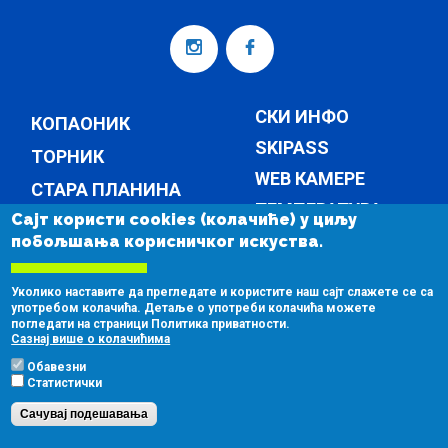
СКИ ИНФО
КОПАОНИК
SKIPASS
ТОРНИК
WEB КАМЕРЕ
СТАРА ПЛАНИНА
ТЕМПЕРАТУРА
Сајт користи cookies (колачиће) у циљу
КОМПАНИЈА
побољшања корисничког искуства.
ВЕСТИ
КОМПАНИЈА
Уколико наставите да прегледате и користите наш сајт слажете се са
КОНТАКТ
употребом колачића. Детаље о употреби колачића можете
погледати на страници Политика приватности.
ЈАВНЕ НАБАВКЕ
Сазнај више о колачићима
Обавезни
Статистички
Сачувај подешавања
Copyright © 2026
Скијалишта Србије д.о.о. Београд
|
Обавештење о
приватности
|
Подешавање колачића