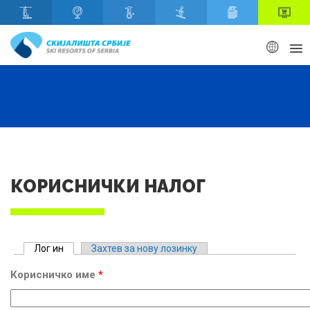
Скип то маин content
КОРИСНИЧКИ НАЛОГ
Примарy табс
Лог ин
(ацтиве таб)
Захтев за нову лозинку
Корисничко име
*