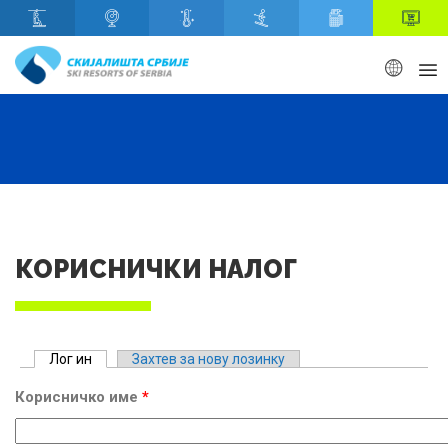
Скип то маин content
КОРИСНИЧКИ НАЛОГ
Примарy табс
Лог ин
(ацтиве таб)
Захтев за нову лозинку
Корисничко име
*