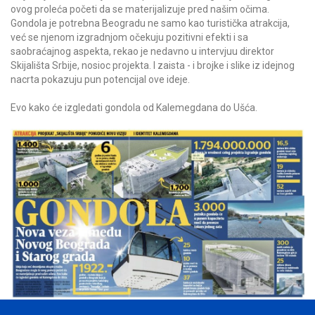
ovog proleća početi da se materijalizuje pred našim očima.
Gondola je potrebna Beogradu ne samo kao turistička atrakcija,
već se njenom izgradnjom očekuju pozitivni efekti i sa
saobraćajnog aspekta, rekao je nedavno u intervjuu direktor
Skijališta Srbije, nosioc projekta. I zaista - i brojke i slike iz idejnog
nacrta pokazuju pun potencijal ove ideje.
Evo kako će izgledati gondola od Kalemegdana do Ušća.