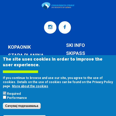
SKI INFO
KOPAONIK
SKIPASS
STARA PLANINA
The site uses cookies in order to improve the
WEATHER
TORNIK
user experience.
COMPANY
If you continue to browse and use our site, you agree to the use of
cookies. Details on the use of cookies can be found on the Privacy Policy
CONTACT
page.
More about the cookies
Required
Performance
Сачувај подешавања
Copyright © 2026
Skijališta Srbije d.o.o. Beograd
|
Обавештење о
приватности
|
Подешавање колачића