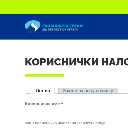
Скип то маин content
КОРИСНИЧКИ НАЛ
Примарy табс
Лог ин
(ацтиве таб)
Захтев за нову лозинку
Корисничко име
*
Ваше корисничко име за Скијалишта Србије