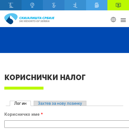
Скип то маин content
КОРИСНИЧКИ НАЛОГ
Примарy табс
Лог ин
(ацтиве таб)
Захтев за нову лозинку
Корисничко име
*